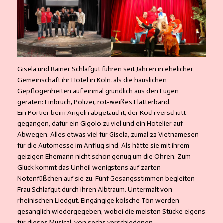
Gisela und Rainer Schlafgut führen seit Jahren in ehelicher
Gemeinschaft ihr Hotel in Köln, als die häuslichen
Gepflogenheiten auf einmal gründlich aus den Fugen
geraten: Einbruch, Polizei, rot-weißes Flatterband.
Ein Portier beim Angeln abgetaucht, der Koch verschütt
gegangen, dafür ein Gigolo zu viel und ein Hotelier auf
Abwegen. Alles etwas viel für Gisela, zumal 22 Vietnamesen
für die Automesse im Anflug sind. Als hätte sie mit ihrem
geizigen Ehemann nicht schon genug um die Ohren. Zum
Glück kommt das Unheil wenigstens auf zarten
Notenfüßchen auf sie zu. Fünf Gesangsstimmen begleiten
Frau Schlafgut durch ihren Albtraum. Untermalt von
rheinischen Liedgut. Eingängige kölsche Tön werden
gesanglich wiedergegeben, wobei die meisten Stücke eigens
für dieses Musical, von sechs verschiedenen