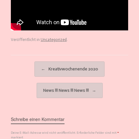
Veröffentlicht in
Uncategorized
.
Beitragsnavigation
←
Kreativwochenende 2020
News !!! News !!! News !!!
→
Schreibe einen Kommentar
Deine E-Mail-Adresse wird nicht veröffentlicht.
Erforderliche Felder sind mit
*
markiert